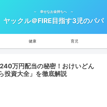
～ 幸せなお金持ちへ ～
ヤックル＠FIRE目指す3児のパパ
健康
育児
間240万円配当の秘密！おけいどん
ら投資大全」を徹底解説