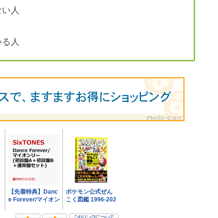
ない人
いる人