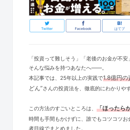
Twitter
Facebook
はてブ
「投資って難しそう」「老後のお金が不安
そんな悩みを持つあなたへ――。
1.8億円
本記事では、25年以上の実践で
どん”
さんの投資法を、徹底的にわかりや
「ほったらか
この方法のすごいところは、
時間も手間もかけずに、誰でもコツコツお
者目線でまとめました。