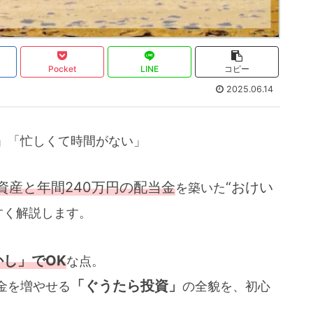
Pocket
LINE
コピー
2025.06.14
」「忙しくて時間がない」
の資産と年間240万円の配当金
“おけい
を築いた
すく解説します。
し」でOK
な点。
「ぐうたら投資」
金を増やせる
の全貌を、初心