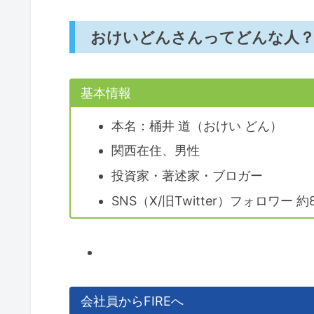
おけいどんさんってどんな人
基本情報
本名：桶井 道（おけい どん）
関西在住、男性
投資家・著述家・ブロガー
SNS（X/旧Twitter）フォロワー 約8
会社員からFIREへ