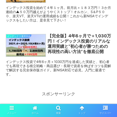
インデックス投資を始めて４年１ヶ月。前月比＋１８３万円！３か月
連続の▲５０万円越えがようやくストップ！オルカン、S＆P５０
０、楽天VT、楽天VTIの運用成績を公開！これから新NISAでインデ
ックスをしたい方は、是非見て下さい！
【完全版】4年6ヶ月で＋1,030万
インデックス運用実績
円！インデックス投資のリアルな
運用実績と“初心者が勝つための
再現性の高い方法”を徹底公開
インデックス投資で4年6ヶ月＋1030万円を達成した実績と、初心者
でも再現できる積立戦略・商品選び・長期で資産を伸ばすコツを図解
で解説する完全保存版ガイド。新NISA対応で必見。入門に最適で
す。
スポンサーリンク
メニュー
ホーム
検索
トップ
サイドバー