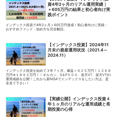
資4年2ヶ月のリアル運用実績｜
＋605万円の結果と初心者向け実
践ポイント
インデックス投資で4年2ヶ月＋605万円達成！初心者向けに実績・
おすすめファンド・始め方を完全解説。
【インデックス投資】2024年11
インデックス運用実績
月末の資産運用状況（2021.4～
2024.11）
インデックス投資を始めて３年７ヶ月。爆益＋６２５万円！１２６８
万円⇒１８９３万円！！オルカン、S＆P５００、楽天VT、楽天VTIの
運用成績を公開！これから新NISAでインデックスをしたい方は、是
非見て下さい！
【実績公開】インデックス投資４
インデックス運用実績
年１ヶ月のリアルな運用成績と長
期投資の心得