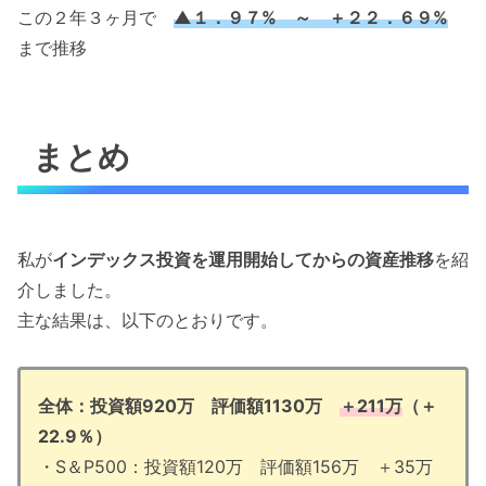
この２年３ヶ月で
▲１．９７%
～ ＋２２．６９%
まで推移
まとめ
私が
インデックス投資を運用開始してからの資産推移
を紹
介しました。
主な結果は、以下のとおりです。
全体：投資額920万 評価額1130万
＋211万
（＋
22.9％）
・S＆P500：投資額120万 評価額156万 ＋35万